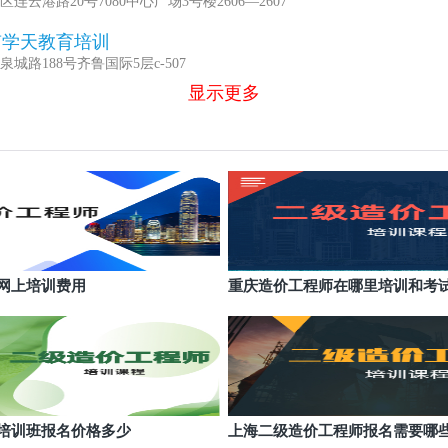
连云港路20号7080中心广场3号楼2606―2607
南学天教育培训
城路188号齐鲁国际5层c-507
显示更多
网上培训费用
重庆造价工程师在哪里培训和考
培训班报名价格多少
上海二级造价工程师报名需要哪