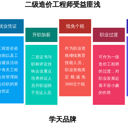
二级造价工程师受益匪浅
就业凭证
抵免个税
升职加薪
职业过渡
工程造价咨
作为职业资
询岗以及工
格继续教育
二造证书与
可作为一级
程建设活动
技能人员，
职称评定挂
造价工程师
中有关工程
职业资格类
钩企业重点
的过渡，对
造价管理岗
定额减免
培养持证人
职业发展起
的任职的资
3600元个税
员升职远快
着不容小觑
格凭证
于无证人员
的作用
学天品牌