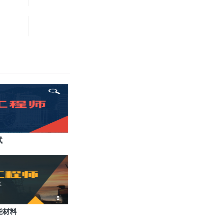
试
些材料