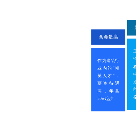
含金量高
作为建筑行
业内的“精
英人才”，
薪资待遇
高，年薪
20w起步