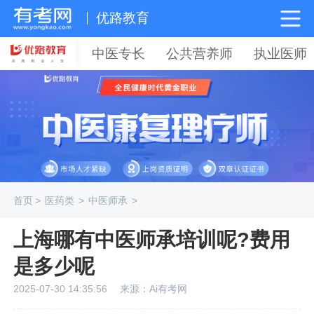
优路教育
中医专长
公共营养师
执业医师
首页
>
医药类
>
中医师承
>
上海哪有中医师承培训呢?费用
是多少呢
2025-07-30 14:35:56
来源：Ai有考网