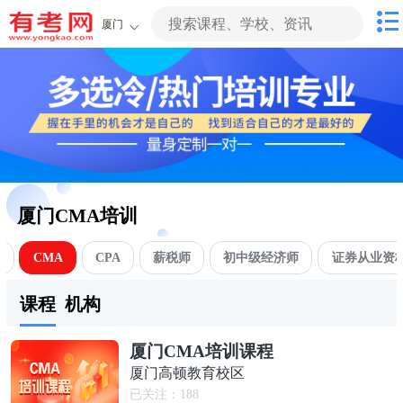
厦门
厦门CMA培训
A
CMA
CPA
薪税师
初中级经济师
证券从业资
课程
机构
厦门CMA培训课程
厦门高顿教育校区
已关注：
188