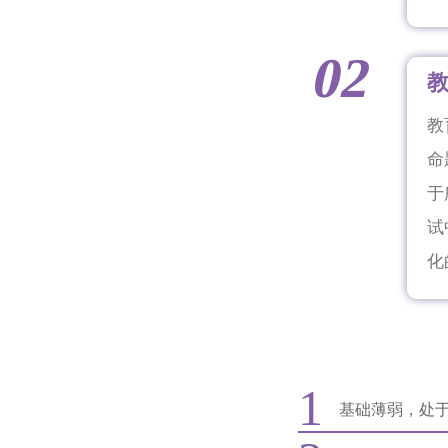
02
教
命
于
试
化
1
基础薄弱，处