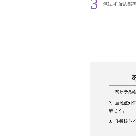
3
笔试和面试都
1、帮助学员
2、重难点知
解记忆；
3、传授核心