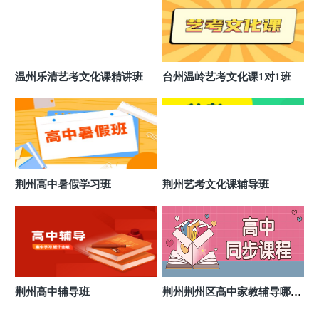
荆州市荆州区金博中高考辅导
10
湖北省荆州区拥军路16号
荆州市荆州区万达金博中高考辅导
11
温州乐清艺考文化课精讲班
台州温岭艺考文化课1对1班
湖北省荆州市荆州区万达金街十字路口
荆州沙市区北京路金博中高考辅导
12
湖北省沙市区北京中路华泰大厦
荆州市荆州区城中城金博中高考辅导
13
湖北省荆州区荆中路城中城大酒店
荆州高中暑假学习班
荆州艺考文化课辅导班
荆州沙市区江津路金博中高考辅导
14
湖北省沙市区江津路大润发斜对面景湖尚城
荆州市荆州区恒大名都金博中高考辅导
15
湖北省荆州市恒大名都一期营销中心旁
荆州沙市区金博中高考辅导
16
荆州高中辅导班
荆州荆州区高中家教辅导哪家
荆州市沙市区江汉路与长港路交叉口南120米
比较好