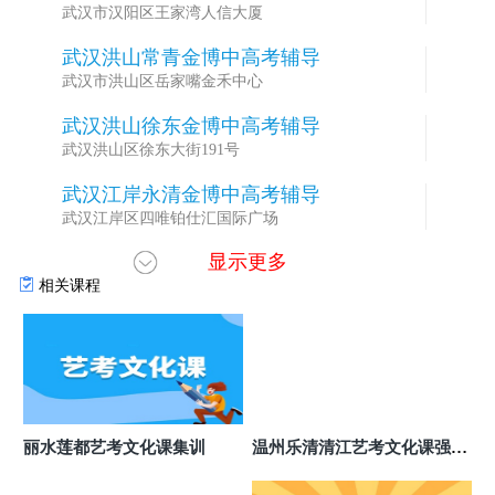
武汉市汉阳区王家湾人信大厦
武汉洪山常青金博中高考辅导
3
武汉市洪山区岳家嘴金禾中心
武汉洪山徐东金博中高考辅导
4
武汉洪山区徐东大街191号
武汉江岸永清金博中高考辅导
5
武汉江岸区四唯铂仕汇国际广场
显示更多
武汉武昌中南金博中高考辅导
6
相关课程
武汉武昌区中南路中建广场B座
荆门掇刀区金博中高考辅导
7
荆门市掇刀区虎牙关大道195号鸿盛家园加油站旁
荆门东宝区金博中高考辅导
8
湖北省荆门市东宝区白云大道101号商务中心
丽水莲都艺考文化课集训
温州乐清清江艺考文化课强化
荆门东宝区中天街金博中高考辅导
9
班
湖北省荆门市东宝区中天街46号