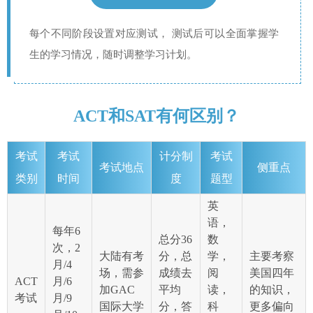
每个不同阶段设置对应测试， 测试后可以全面掌握学
生的学习情况，随时调整学习计划。
ACT和SAT有何区别？
考试
考试
计分制
考试
考试地点
侧重点
类别
时间
度
题型
英
语，
每年6
总分36
数
次，2
大陆有考
分，总
学，
主要考察
月/4
场，需参
成绩去
阅
美国四年
ACT
月/6
加GAC
平均
读，
的知识，
考试
月/9
国际大学
分，答
科
更多偏向