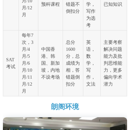
月/10
预科课程
错题不
学，
已知知识
月/12
倒扣分
写作
月
为选
考
每年7
次，3
总分
英
主要考察
月/4
中国香
1600
语，
解决问题
月/5
港、韩
分，总
数
能力及批
SAT
月/6
国、新加
成绩为
学，
判思维能
考试
月/10
坡，内地
相，答
写
力，更多
月/11
不设考场
错题倒
作，
偏向学术
月/12
扣分
文法
潜力
月
朗阁环境