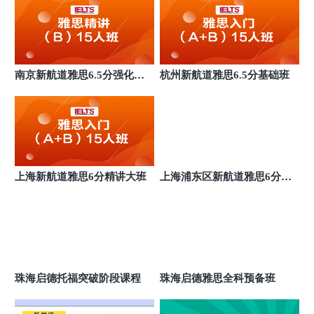
信)605室
广州番禺启德雅思英语培训
8
广州番禺区市桥街捷进二路1号 骏和广场五楼504室
广州越秀启德雅思英语培训
9
南京新航道雅思6.5分强化小
杭州新航道雅思6.5分基础班
广州越秀区中山四路246号信德商务大厦16楼
班
广州天河启德雅思英语培训
10
广州市天河区五山路1号华晟大厦1/2楼
上海新航道雅思6分精讲大班
上海浦东区新航道雅思6分班
基础班
珠海启德托福突破阶段课程
珠海启德雅思全科预备班