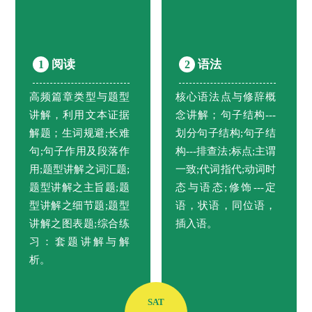
阅读
语法
1
2
高频篇章类型与题型
核心语法点与修辞概
讲解，利用文本证据
念讲解；句子结构---
解题；生词规避;长难
划分句子结构;句子结
句;句子作用及段落作
构---排查法;标点;主谓
用;题型讲解之词汇题;
一致;代词指代;动词时
题型讲解之主旨题;题
态与语态;修饰---定
型讲解之细节题;题型
语，状语，同位语，
讲解之图表题;综合练
插入语。
习：套题讲解与解
析。
SAT