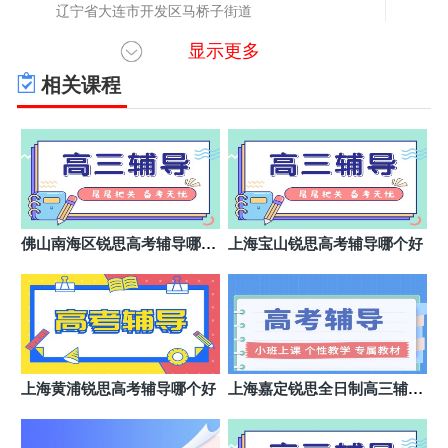
辽宁省大连市开发区马桥子街道
显示更多
大连学大教育甘井子金三角校区
6
辽宁省大连市甘井子区金三角松江路
相关课程
大连学大教育甘井子华南校区
7
辽宁省大连市甘井子区中华路
大连学大教育沙河口马栏广场校区
8
大连市沙河口区红旗东路
大连学大教育沙河口兴工街校区
9
佛山南海区锐思高考辅导哪个
上海宝山锐思高考辅导哪个好
辽宁省大连市沙河口区兴工街
好
大连学大教育沙河口黑石礁校区
10
辽宁省大连市沙河口区黑石礁辰熙购物中心
大连学大教育沙河口校区
11
大连市沙河口区西安路72号
上海黄浦锐思高考辅导哪个好
上海嘉定锐思全日制高三辅导
班哪家好
大连学大教育中山校区
12
辽宁省大连市中山区山林街