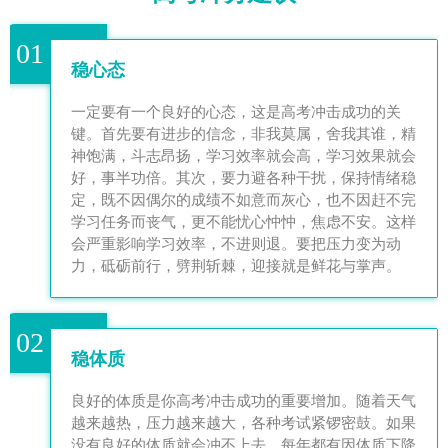
01
稳心态
一定要有一个良好的心态，这是高考冲击成功的关
键。首先要有进步的信念，非我莫属，舍我其谁，精
神饱满，斗志昂扬，学习效率就会高，学习效果就会
好，事半功倍。其次，要力避各种干扰，保持情绪稳
定，既不因偶尔的成绩不如意而灰心，也不因赶不完
学习任务而丧气，更不能忧心忡忡，焦虑不安。这样
会严重影响学习效率，不进则退。要把压力变为动
力，砥砺前行，劈荆斩棘，迎接就是鲜花与掌声。
02
稳体质
良好的体质是你高考冲击成功的重要增加。随着天气
越来越热，压力越来越大，各种考试紧锣密鼓。如果
没有良好的体质就会冲不上去。每年都有因体质下降