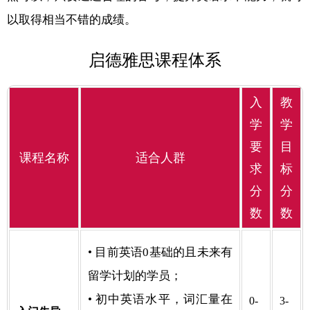
以取得相当不错的成绩。
启德雅思课程体系
入
教
学
学
要
目
课程名称
适合人群
求
标
分
分
数
数
• 目前英语0基础的且未来有
留学计划的学员；
• 初中英语水平，词汇量在
0-
3-