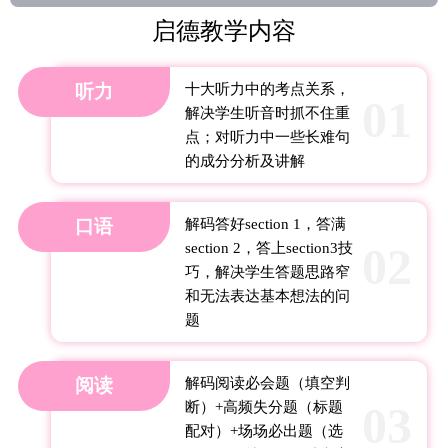
启德教学内容
听力
十大听力中的考点关系，
01
解决学生听音时抓不住重
点；对听力中一些长难句
的成分分析及讲解
口语
解码答好section 1，答满
02
section 2，答上section3技
巧，解决学生答题思路窄
和无法表达基本想法的问
题
阅读
解码阅读必会题（填空判
03
断）+高频失分题（标题
配对）+场场必出题（选