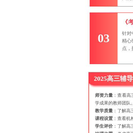
《
针对
03
精心
点，
2025高三辅
师资力量
：查看高
学成果的教师团队
教学质量
：了解高
课程设置
：查看机
学生评价
：了解高