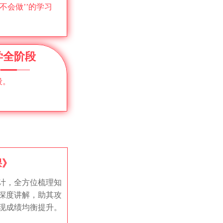
懂不会做’’的学习
学全阶段
段。
课》
计，全方位梳理知
深度讲解，助其攻
现成绩均衡提升。