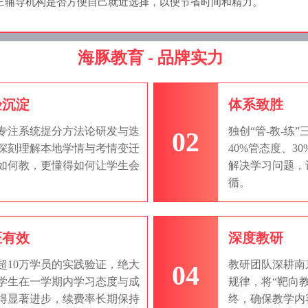
三辅导机构是否方便自己就近选择，以便节省时间和精力。
海豚教育 - 品牌实力
验沉淀
体系致胜
年专注系统提分方法论研发与迭
独创“管-教-练
02
深刻理解本地学情与考情变迁
40%管态度、3
如何教，更懂得如何让学生会
解决学习问题，
循。
证有效
深度教研
超10万学员的实践验证，绝大
教研团队深耕南
04
学生在一学期内学习态度与成
规律，将“靶向
得显著进步，续费率长期保持
终，确保教学内