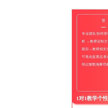
管
专业团队协同管
析 →教师定制
跟踪→教研组支
可视化蓝图总表
弱点预警|海豚币
1对1教学个