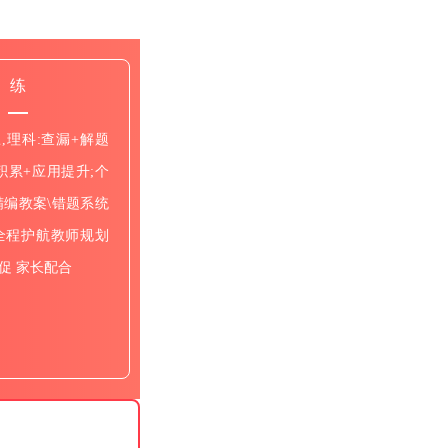
练
,理科:查漏+解题
:积累+应用提升;个
精编教案\错题系统
全程护航教师规划
促 家长配合