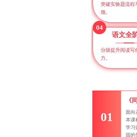
突破实验题流程
颈。
04
语文全
分级提升阅读写
力。
《
面向
01
本课
学习
固的