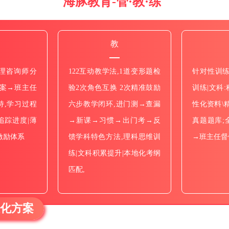
海豚教育-管·教·练
教
理咨询师分
122互动教学法,1道变形题检
针对性训练
方案→班主任
验2次角色互换 2次精准鼓励
训练|文科
持,学习过程
六步教学闭环,进门测→查漏
性化资料\
追踪进度|薄
→新课→习惯→出门考→反
真题题库;
激励体系
馈学科特色方法,理科思维训
→班主任督
练|文科积累提升|本地化考纲
匹配,
性化方案