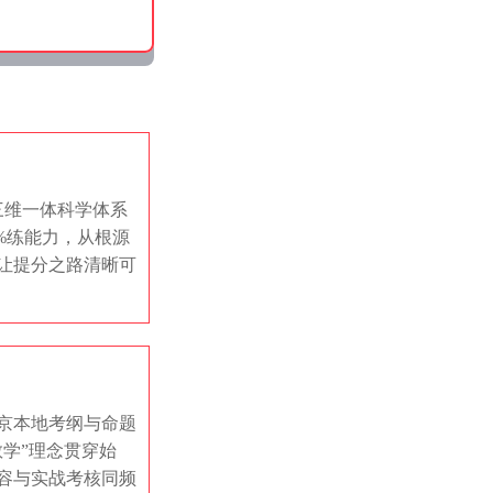
”三维一体科学体系
0%练能力，从根源
让提分之路清晰可
京本地考纲与命题
教学”理念贯穿始
容与实战考核同频