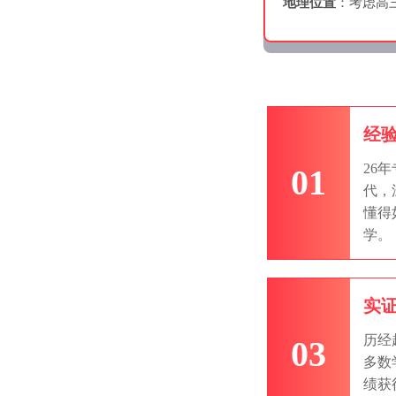
地理位置
：考虑高
经
26
01
代，
懂得
学。
实
历经
03
多数
绩获