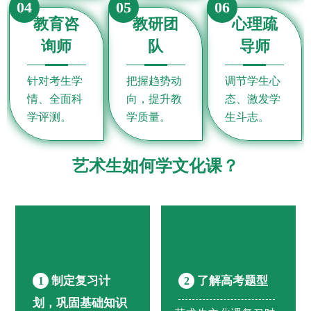
04
05
06
教育咨
教研团
心理疏
询师
队
导师
针对考生学
把握趋势动
调节学生心
情、全面科
向，提升教
态、激发学
学评测。
学质量。
生斗志。
艺术生如何学文化课？
制定复习计
了解高考题型
1
2
划，巩固基础知识