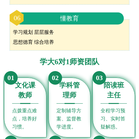
06
懂教育
学习规划 层层服务
思想德育 综合培养
学大6对1师资团队
01
02
03
文化课
学科管
陪读班
教师
理师
主任
点拨重点难
定制辅导方
全程学习预
点，培养好
案、监督教
习、实时答
习惯。
学进度。
疑解惑。