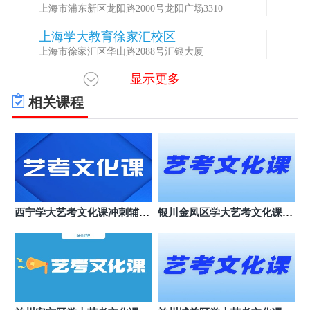
上海市浦东新区龙阳路2000号龙阳广场3310
上海学大教育徐家汇校区
5
上海市徐家汇区华山路2088号汇银大厦
显示更多
上海学大教育虹口汶水东校区
6
上海市虹口区汶水东路
相关课程
上海学大教育杨浦政通校区
7
上海市杨浦区政通路
上海学大教育杨浦区和平公园校区
8
上海市杨浦区控江路2063号五环大厦
上海学大教育浦东新区世纪公园校区
9
西宁学大艺考文化课冲刺辅导
银川金凤区学大艺考文化课机
上海市浦东新区芳华路139号德必芳华
班
构哪个好