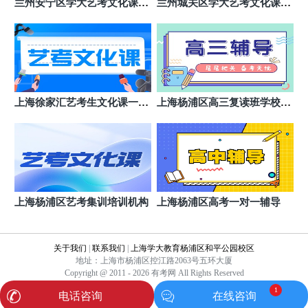
兰州安宁区学大艺考文化课培
兰州城关区学大艺考文化课班
训班
哪个好
上海徐家汇艺考生文化课一对
上海杨浦区高三复读班学校推
一班
荐
上海杨浦区艺考集训培训机构
上海杨浦区高考一对一辅导
关于我们
|
联系我们
|
上海学大教育杨浦区和平公园校区
地址：上海市杨浦区控江路2063号五环大厦
Copyright @ 2011 - 2026 有考网 All Rights Reserved
1
电话咨询
在线咨询