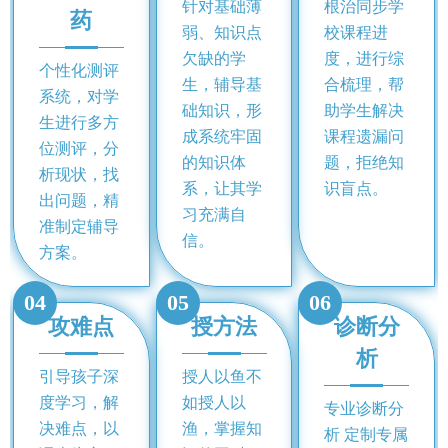
针对基础薄
根治同步学
药
弱、知识点
校课程进
欠缺的学
度，进行综
个性化测评
生，辅导基
合梳理，帮
系统，对学
础知识，形
助学生解决
生进行多方
成系统牢固
课程遗漏问
位测评，分
的知识体
题，拒绝知
析现状，找
系，让其学
识盲点。
出问题，精
习充满自
准制定辅导
信。
方案。
04
05
06
攻难点
授方法
诊断分
析
引导孩子深
授人以鱼不
度学习，解
如授人以
专业诊断分
决难点，以
渔，掌握知
析 定制专属