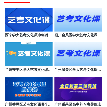
广州黄埔区金博辅导(香雪校区)
7
广州市黄埔区科学城开创大道荔红二路10号飞晟汇B
座
广州白云区金博辅导(京溪校区)
8
广州市白云区白灰场路1号京隆大厦
广州荔湾区金博辅导(广雅校区)
9
西宁学大艺考文化课冲刺辅导
银川金凤区学大艺考文化课机
广州市荔湾区荔湾路78号
班
构哪个好
广州黄埔区金博辅导(大沙东校区)
10
广州市黄埔区大沙地东319号(大沙东地铁站A口步行
180米)
东莞东城区金博中高考辅导(时尚校区)
11
东莞市东城区时尚电器（东城中路店）
兰州安宁区学大艺考文化课培
兰州城关区学大艺考文化课班
训班
哪个好
东莞虎门镇金博中高考辅导(虎门万达校
12
区)
东莞市虎门镇博涌社区连升北路288号新虎威大厦
东莞东城区金博中高考辅导(东城校区)
13
东莞市东城石井众湟财富大厦
广州番禺区艺考文化课哪个机
广州番禺区高中补习班暑假班