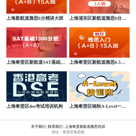
上海浦东世纪大道新航道雅思培训
11
浦东新区世纪大道1128号
上海新航道雅思6分精讲大班
上海浦东区新航道雅思6分班
基础班
上海徐汇AF艺术留学旗舰新航道雅思培训
12
徐汇区文定路
上海徐汇前程留学旗舰新航道雅思培训
13
徐汇区文定路
上海奉贤区新航道SAT基础14
上海奉贤区新航道雅思6.5分
上海黄浦区人民广场新航道雅思培训
14
00分班
精讲班
上海黄浦区南京西路
上海徐汇文定新航道雅思培训
15
徐汇区文定路
上海杨浦区新航道雅思培训
16
上海奉贤区dse考试培训机构
上海奉贤区锦秋A-Level一对
上海市杨浦区国宾路18号
一培训班
上海浦东新区新航道雅思培训
17
关于我们
|
联系我们
|
上海奉贤新航道雅思培训
上海市浦东新区张杨路620号
地址：奉贤区海思路