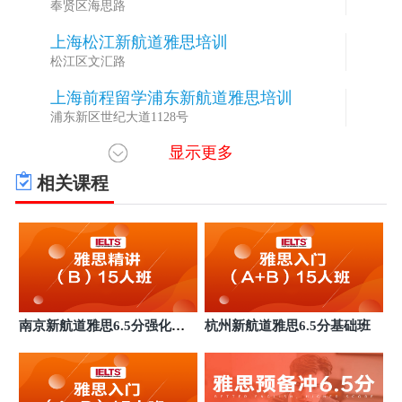
奉贤区海思路
上海松江新航道雅思培训
4
松江区文汇路
上海前程留学浦东新航道雅思培训
5
浦东新区世纪大道1128号
显示更多
上海黄埔锦秋新航道雅思培训
6
黄浦区南京西路
相关课程
上海闵行临港新航道雅思培训
7
浦东新区海洋一路海洋科技广场
上海闵行东川新航道雅思培训
8
闵行区东川路
上海杨浦国宾新航道雅思培训
9
南京新航道雅思6.5分强化小
杭州新航道雅思6.5分基础班
上海杨浦区国宾路18号
班
上海长宁中山公园新航道雅思培训
10
长海长宁中山公园新航道