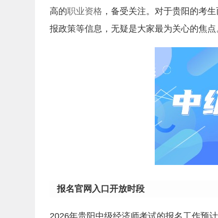
高的
职业资格
，备受关注。对于贵阳的考生
报政策等信息，无疑是大家最为关心的焦点
报名官网入口开放时段
2026年贵阳中级经济师考试的报名工作