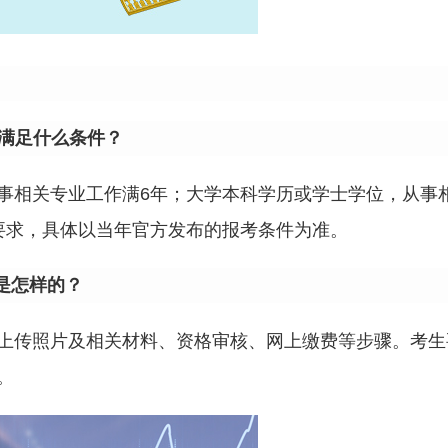
要满足什么条件？
事相关专业工作满6年；大学本科学历或学士学位，从事
要求，具体以当年官方发布的报考条件为准。
是怎样的？
上传照片及相关材料、资格审核、网上缴费等步骤。考生
。