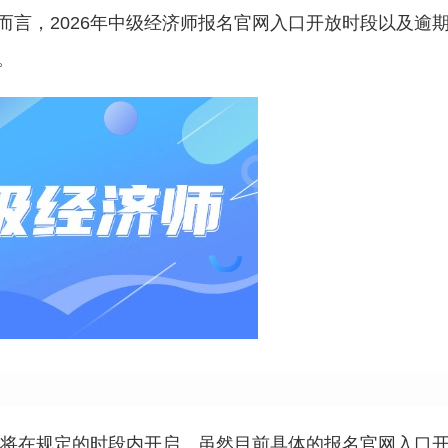
而言，2026年中级经济师报名官网入口开放时段以及逾
。
预计将在规定的时段内开启。虽然目前具体的报名官网入口