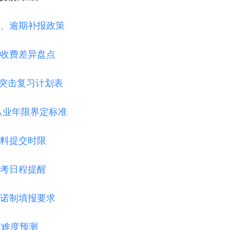
段、逾期补报政策
省收费差异盘点
月突击复习计划表
从业年限界定标准
材料提交时限
备考日程提醒
承诺制填报要求
与难度预测