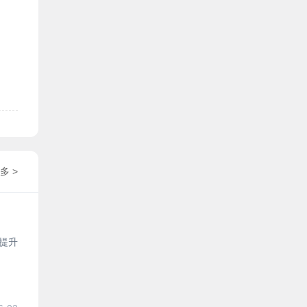
多 >
提升