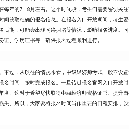
每年的7 - 8月左右。这个时间段，考生们需要密切关注
时间获取准确的报名信息。在报名入口开放期间，考生要
名后期，可能会出现网络拥堵等情况，影响报名进度。同
份证、学历证书等，确保报名过程顺利进行。
。不过，从以往的情况来看，中级经济师考试一般不设置
报名时间，按时完成报名。一旦错过报名官网入口开放时
年度。这对于希望尽快取得中级经济师资格证书、提升自
损失。所以，大家要将报名时间当作重要的日程安排，设