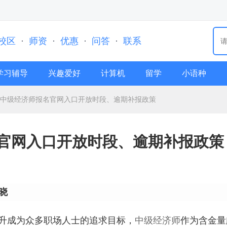
校区
·
师资
·
优惠
·
问答
·
联系
学习辅导
兴趣爱好
计算机
留学
小语种
26中级经济师报名官网入口开放时段、逾期补报政策
名官网入口开放时段、逾期补报政策
晓
升成为众多职场人士的追求目标，
中级经济师
作为含金量