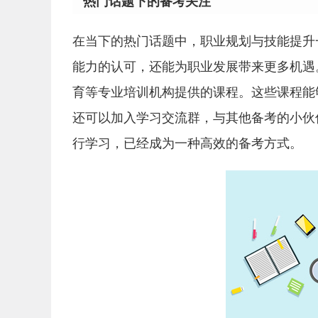
热门话题下的备考关注
在当下的热门话题中，职业规划与技能提升
能力的认可，还能为职业发展带来更多机遇
育等专业培训机构提供的课程。这些课程能
还可以加入学习交流群，与其他备考的小伙
行学习，已经成为一种高效的备考方式。