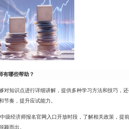
师有哪些帮助？
够对知识点进行详细讲解，提供多种学习方法和技巧，还
和节奏，提升应试能力。
26中级经济师报名官网入口开放时段，了解相关政策，提
脱颖而出。