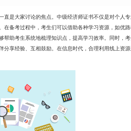
一直是大家讨论的焦点。中级经济师证书不仅是对个人专
。在备考过程中，考生们可以借助各种学习资源，如优路
够帮助考生系统地梳理知识点，提高学习效率。同时，考
伴分享经验、互相鼓励。在信息时代，合理利用线上资源