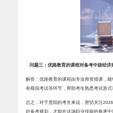
问题三：优路教育的课程对备考中级经济
解答：优路教育的课程由专业师资授课，能
有模拟考试等环节，帮助考生熟悉考试形式
总之，对于贵阳的考生来说，密切关注20
好备考规划，才能在这场职业技能的角逐中