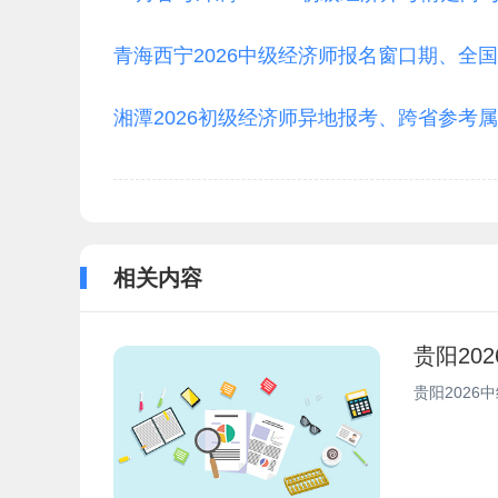
青海西宁2026中级经济师报名窗口期、全
湘潭2026初级经济师异地报考、跨省参考
相关内容
贵阳20
贵阳202