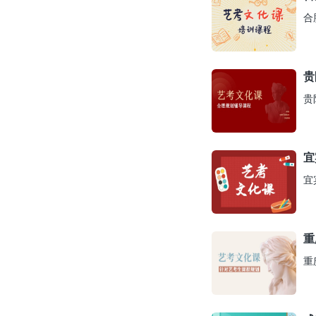
合
贵
贵
宜
宜
重
重