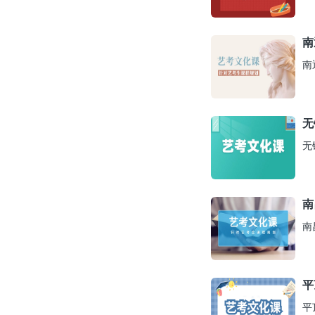
南
南
无
无
南
南
平
平