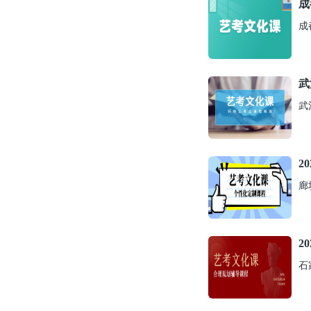
成
成
武
武
2
廊
2
石