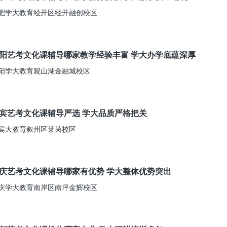
肥学大教育经开区经开融创校区
阳艺考文化课辅导哪家教学经验丰富 学大办学底蕴深厚
阳学大教育观山湖金融城校区
宾艺考文化课辅导严选 学大品质严格把关
宾大教育叙州区莱茵校区
庆艺考文化课辅导哪家有优势 学大整体优势突出
庆学大教育南岸区南坪金辉校区