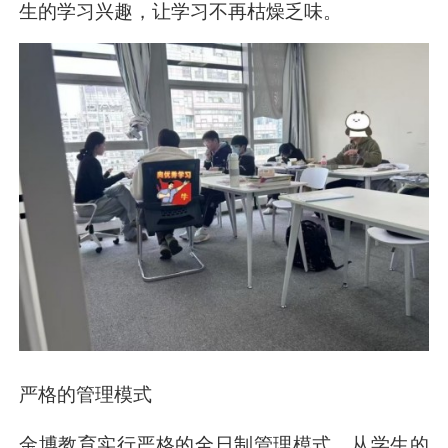
生的学习兴趣，让学习不再枯燥乏味。
严格的管理模式
金博教育实行严格的全日制管理模式。从学生的