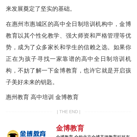
来发展奠定了坚实的基础。
在惠州市惠城区的高中全日制培训机构中，金博
教育以其个性化教学、强大师资和严格管理等优
势，成为了众多家长和学生的信赖之选。如果你
正在为孩子寻找一家靠谱的高中全日制培训机
构，不妨了解一下金博教育，也许它就是开启孩
子美好未来的钥匙。
惠州教育 高中培训 金博教育
| THE END |
金博教育
金博教育,全称北京金博高德教育科技有