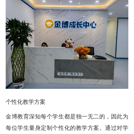
个性化教学方案
金博教育深知每个学生都是独一无二的，因此为
每位学生量身定制个性化的教学方案。通过对学