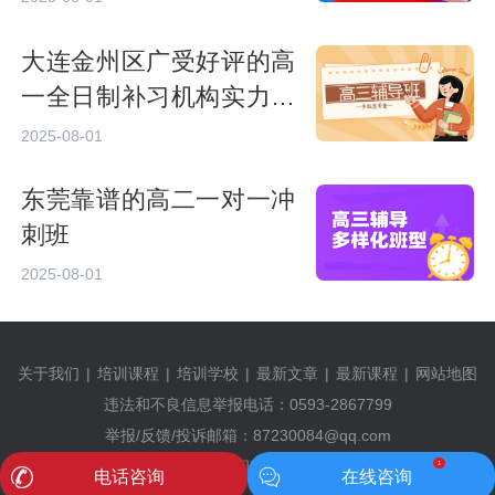
大连金州区广受好评的高
一全日制补习机构实力名
单公布
2025-08-01
东莞靠谱的高二一对一冲
刺班
2025-08-01
关于我们
|
培训课程
|
培训学校
|
最新文章
|
最新课程
|
网站地图
违法和不良信息举报电话：0593-2867799
举报/反馈/投诉邮箱：87230084@qq.com
©2009-2024 有考网 |
闽ICP备2024057071号-1
1
电话咨询
在线咨询