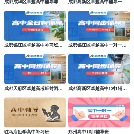
成都成华区卓越高中辅导哪个
成都高新区卓越高中辅导一对
好
多辅导
成都锦江区卓越高中补习班暑
成都锦江区卓越高中一对一收
假班
费价格表
成都天府区卓越高考班封闭式
成都高新区卓越高中1对1辅导
全日制
补习
驻马店励学高中补习班
郑州高中1对1辅导班