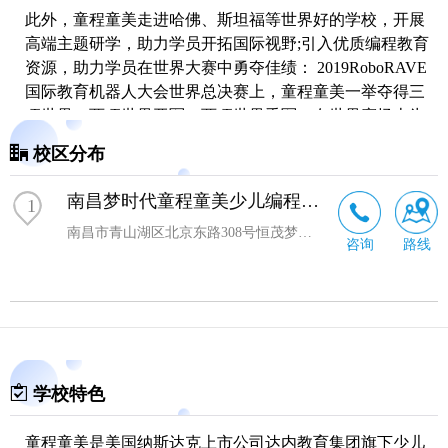
此外，童程童美走进哈佛、斯坦福等世界好的学校，开展
高端主题研学，助力学员开拓国际视野;引入优质编程教育
资源，助力学员在世界大赛中勇夺佳绩： 2019RoboRAVE
国际教育机器人大会世界总决赛上，童程童美一举夺得三
项世界，两项世界亚军，两项世界季军，在世界赛场上为
国争光。
校区分布
今日的童程童美全面发展壮大，已在北京、上海、广州等
60个城市，建立了200家线下学习中心，累计培养学员7万
南昌梦时代童程童美少儿编程培训
1
多名;同时推出“童程在线”提供面向全国的线上4-6人VIP小
南昌市青山湖区北京东路308号恒茂梦时代7号楼4楼
咨询
路线
班授课，成为线上线下一体化的
少儿编程
教育平台，真正
打造“离你较近的少儿编程机构”。
教学体系落实创新教育理念，强调学生综合能力的培养和
实际解决问题能力的提升，在兴趣激发和思维锻炼的同
时，传递前沿技术，帮助中国青少年打造迎接未来世界的
能力和思维视野。
学校特色
童程童美是美国纳斯达克上市公司达内教育集团旗下少儿