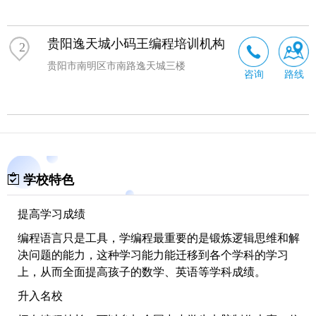
杰出的青少年科技教育机构。旗下小码王立足于
少儿编程
培训，给孩子一个新的思考方式，让中国儿童与世界同步!
从2016年成立至今，已在北京、上海、杭州、广州、深圳
贵阳逸天城小码王编程培训机构
2
等全国二十多个主要城市开设了70多家旗舰校区，整合全
贵阳市南明区市南路逸天城三楼
国众多编程教育、研究者和实践，面向未来社会人才要
咨询
路线
求，帮助孩子培养综合素质和提习能力，让中国少年掌握
人工智能时代必备编程技能，成就不一样的未来!
学校特色
提高学习成绩
编程语言只是工具，学编程最重要的是锻炼逻辑思维和解
决问题的能力，这种学习能力能迁移到各个学科的学习
上，从而全面提高孩子的数学、英语等学科成绩。
升入名校