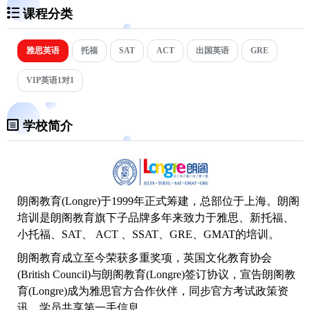
课程分类
雅思英语
托福
SAT
ACT
出国英语
GRE
VIP英语1对1
学校简介
朗阁教育(Longre)于1999年正式筹建，总部位于上海。朗阁
培训是朗阁教育旗下子品牌多年来致力于雅思、新托福、
小托福、SAT、 ACT 、
SSAT
、GRE、
GMAT
的培训。
朗阁教育成立至今荣获多重奖项，英国文化教育协会
(British Council)与朗阁教育(Longre)签订协议，宣告朗阁教
育(Longre)成为雅思官方合作伙伴，同步官方考试政策资
讯，学员共享第一手信息。