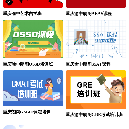
重庆渝中艺术留学班
重庆渝中朗阁AEAS课程
重庆渝中朗阁OSSD培训班
重庆渝中朗阁SSAT课程
重庆朗阁GMAT课程培训
重庆渝中朗阁GRE考试培训班