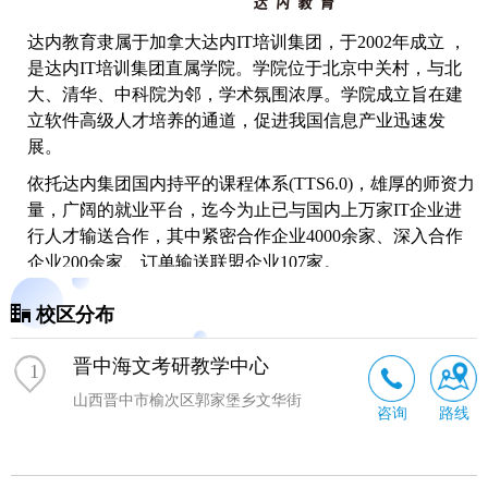
达内教育隶属于加拿大达内IT培训集团，于2002年成立 ，
是达内IT培训集团直属学院。学院位于北京中关村，与北
大、清华、中科院为邻，学术氛围浓厚。学院成立旨在建
立软件高级人才培养的通道，促进我国信息产业迅速发
展。
依托达内集团国内持平的课程体系(TTS6.0)，雄厚的师资力
量，广阔的就业平台，迄今为止已与国内上万家IT企业进
行人才输送合作，其中紧密合作企业4000余家、深入合作
企业200余家、订单输送联盟企业107家。
截止到2010年年底，学院已收到:联盟中65家会员企业的
校区分布
1231个
PHP
开发工程师、.NET开发工程师的招聘需求。在
先进的课程体系、雄厚的师资力量的保障下，达内
PHP
学
晋中海文考研教学中心
1
院学员专业就业率达到98%，学员毕业首月薪资平均达到
山西晋中市榆次区郭家堡乡文华街
3800元/月。
咨询
路线
做为国内IT培训的领导品牌，达内集团的每一名员工都
以"帮助每一个学员成就梦想"为己任，也正因为达内人的