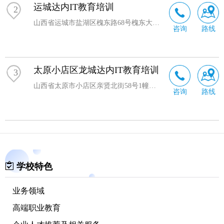
执着与努力，达内集团已成功为社会输送了50000余名合格
运城达内IT教育培训
2
人才，为中国IT行业的发展做出了巨大的贡献。
山西省运城市盐湖区槐东路68号槐东大厦1-2层
咨询
路线
在21世纪的IT长河中，达内这艘IT培训航母将以劈风斩浪
之势前行，希望达内学员和准学员们能在IT行业迅速发展
的浪潮中，乘着达内这艘航母成就一番宏图伟业!
太原小店区龙城达内IT教育培训
3
企业荣誉
山西省太原市小店区亲贤北街58号1幢怡和广场7层701.702.702
达内的教学效果和行业持平的经营模式赢得了社会各界的
咨询
路线
广泛赞誉和好评，荣获了各界放心机构的颁奖:达内成为业
界的一家2006、2007、2008、2009连续4年入选德勤评选的
"中国高科技高成长50强公司"、"亚太地区高科技高成长500
强公司"，获得首届中国留学人才归国创业"腾飞"奖、中关
村管理委员会指定的"软件人才培养示范基地"、被《计算
机世界》评选的"就业服务杰出贡献奖"、被《中国计算机
学校特色
报》评选的"较具影响力培训机构奖"、被搜狐评为"中国十
大教育集团"、被腾讯评为"中国大学生心目中较具影响力
业务领域
的IT品牌"。
高端职业教育