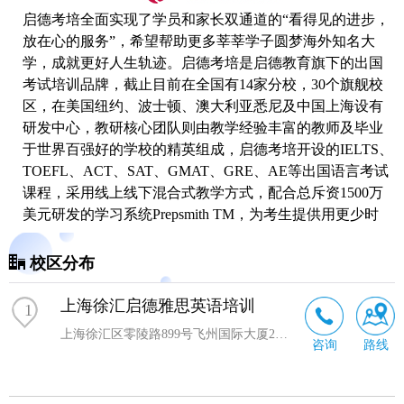
启德考培全面实现了学员和家长双通道的“看得见的进步，
放在心的服务”，希望帮助更多莘莘学子圆梦海外知名大
学，成就更好人生轨迹。启德考培是启德教育旗下的出国
考试培训品牌，截止目前在全国有14家分校，30个旗舰校
区，在美国纽约、波士顿、澳大利亚悉尼及中国上海设有
研发中心，教研核心团队则由教学经验丰富的教师及毕业
于世界百强好的学校的精英组成，启德考培开设的IELTS、
TOEFL、ACT、SAT、
GMAT
、GRE、AE等出国语言考试
课程，采用线上线下混合式教学方式，配合总斥资1500万
美元研发的学习系统Prepsmith TM，为考生提供用更少时
间，提高更多分数的学习课程。
校区分布
启德教师多年培训经验，深谙考试之道，答疑解惑。经过
多年发展，启德以布鲁姆教育目标分类系统和支架体系为
上海徐汇启德雅思英语培训
1
理念配合SA教服团队个性化监督跟进，效果保障，已经逐
步展现出了国际化教学的风格，以提高
学生英语
语言和应
上海徐汇区零陵路899号飞州国际大厦25楼F,G,H单元
咨询
路线
试技巧双重能力为己任，帮助学生更好的衔接国外初中、
高中、本科以及研究生的学术型课程，用更英美化的教学
思维帮助学生无缝衔接海外求学生活。