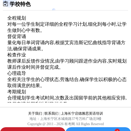
学校特色
全程规划
对每一位学生制定详细的全程学习计划,细化到每小时,让学
生做到心中有数。
督促背诵
量化每日单词背诵内容,根据艾宾浩斯记忆曲线指导背诵方
法,确保背诵成果。
检查作业
教师课后反馈作业情况,由学习顾问跟进作业内容,实时规划
课后作业时间并督促完成。
心理疏导
全程关注学生的心理状态,劳逸结合,确保学生以积极的心态
取得满意的结果。
考期规划
合理规划学生考试时间,次数及出国留学前的其他相应安排,
确保申请前顺利达到目标分数。
实时反馈
关于我们
|
联系我们
|
上海长宁启德雅思英语培训
每节课后搜集教师在学员微信群中的反馈,并跟学生家长保
地址：上海长宁区水城南路37号万科广场北9楼
证及时沟通。
Copyright @ 2011 - 2026 有考网 All Rights Reserved