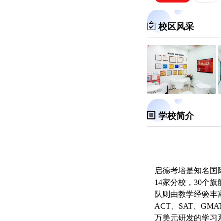
校区风采
学校简介
启德考培是知名国际教
14家分校，30
队则由教学经验丰富
ACT、SAT、
GMA
万美元研发的学习系