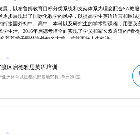
发展，以布鲁姆教育目标分类系统和支架体系为理念配合SA教服
经逐步展现出了国际化教学的风格，以提高
学生英语
语言和应试
的衔接国外初中、高中、本科以及研究生的学术型课程，用更英
求学生活。2016年启德考培全面实现了学员和家长双通道的“看
更多莘莘学子圆梦海外知名大学，成就更好人生轨迹。
官渡区启德雅思英语培训
亚洲体育城星都总部基地55栋1单元201室