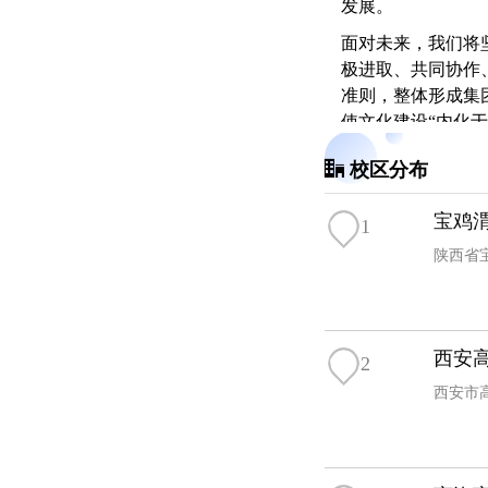
发展。
面对未来，我们将
极进取、共同协作
准则，整体形成集
使文化建设“内化
集团战略发展的精
校区分布
力、增添企业软实
宝鸡
1
陕西省
西安
2
西安市