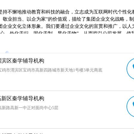
坚持不懈地推动教育和科技的融合，立志成为互联网时代个性化
、敬业担当、以企为家”的价值观，描绘了集团企业文化战略，
团企业文化立体形象。我们要通过企业文化的宣贯和推广，以人
于心、外化于行、固化于制、显化于物”，从而指引公司发展，使
神动力和重要支撑。希望全体秦学人知行合一，共同践行企业文
力、携手同行，创造奇迹，书写传奇!
渭滨区秦学辅导机构
宝鸡市渭滨区宝鸡市高新四路城市新天地1号楼3单元商底
高新区秦学辅导机构
高新路高新一中正对面尚中心5层