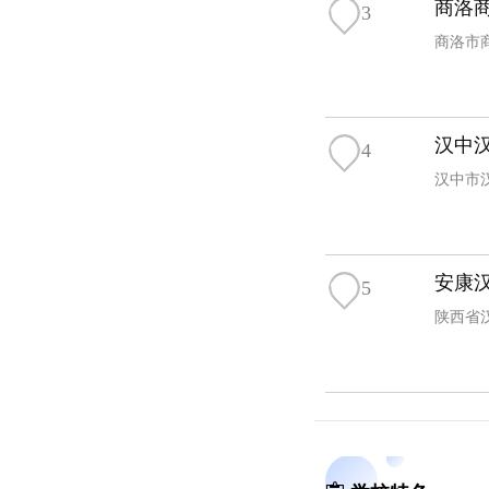
商洛
3
商洛市
汉中
4
汉中市
安康
5
陕西省