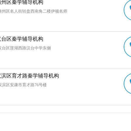
商州区秦学辅导机构
商州区名人街转盘西南角二楼伊顿名师
汉台区秦学辅导机构
汉台区莲湖西路汉台中学东侧
汉滨区育才路秦学辅导机构
汉滨区安康市育才路76号楼