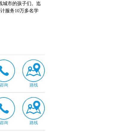
线城市的孩子们。迄
累计服务10万多名学
咨询
路线
咨询
路线