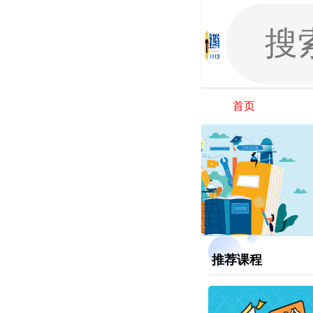
首页
推荐课程