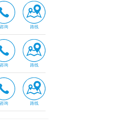
咨询
路线
咨询
路线
咨询
路线