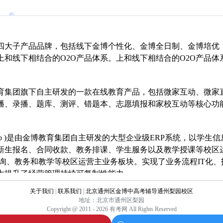
四大子产品品牌，包括线下金博个性化、金博全日制、金博培优
上和线下相结合的O2O产品体系。上和线下相结合的O2O产品体
育集团旗下自主研发的一款在线教育产品，包括微家互动、微家
播、录播、题库、测评、错题本、志愿填报和家校互动等核心功
nXiao )是由金博教育集团自主研发的大型企业级ERP系统，以学生
新生报名、合同收款、教务排课、学生服务以及教学授课等校区
咨询、教务和教学等校区运营主业务板块。实现了业务流程IT化
大提升了经营管理持续可复制性能力。
关于我们
|
联系我们
|
北京通州区金博中高考辅导通州梨园校区
地址：北京市通州区梨园
育集团旗下人才培养基地，专业培养各类精英管理人才，自成立
Copyright @ 2011 - 2026 有考网 All Rights Reserved
划、针对中层干部的赵云计划等，立志打造教培行业的黄埔军校