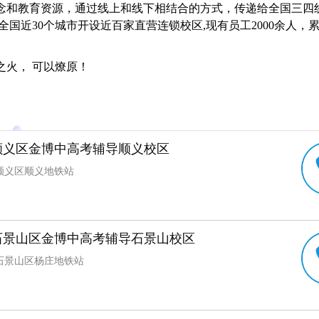
念和教育资源，通过线上和线下相结合的方式，传递给全国三四
全国近30个城市开设近百家直营连锁校区,现有员工2000余人，
之火， 可以燎原！
质教育的火种撒满全中国！
顺义区金博中高考辅导顺义校区
顺义区顺义地铁站
石景山区金博中高考辅导石景山校区
石景山区杨庄地铁站