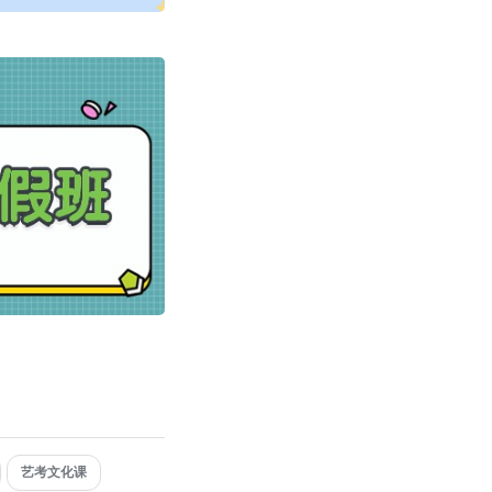
艺考文化课