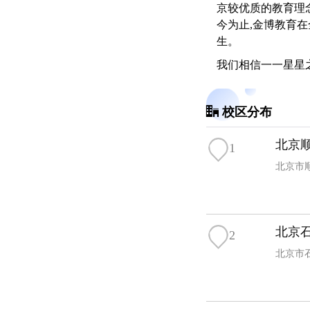
京较优质的教育理
今为止,金博教育在
生。
我们相信一一星星
我们立志一一将优
校区分布
北京
1
北京市
北京
2
北京市