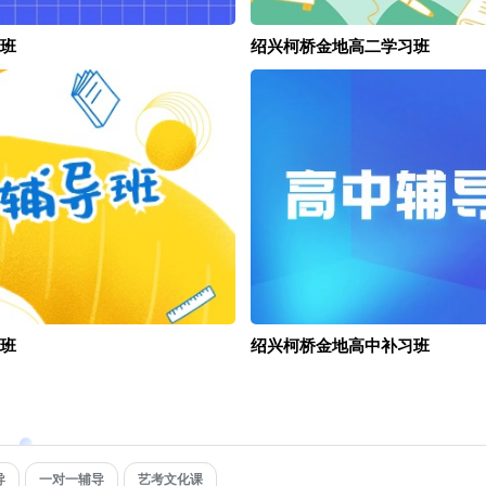
班
绍兴柯桥金地高二学习班
班
绍兴柯桥金地高中补习班
导
一对一辅导
艺考文化课