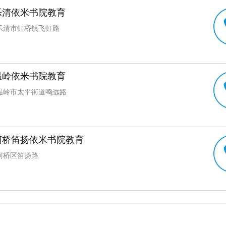
乐清依米书院教育
乐清市虹桥镇飞虹路
温岭依米书院教育
温岭市太平街道鸣远路
柯桥笛扬依米书院教育
柯桥区笛扬路