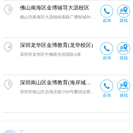
佛山南海区金博辅导大沥校区
3
佛山市南海区大沥镇岭南路广佛智城4#楼一层商铺。8号
咨询
路线
深圳龙华区金博教育(龙华校区)
4
深圳市龙华区中梅路光浩国际A座
咨询
路线
深圳南山区金博教育(海岸城校区)
5
深圳市南山区后海滨路3368号鹏润达商业广场西座
咨询
路线