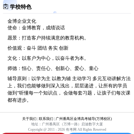
学校特色
金博企业文化
使命：
金博教育，成绩说话
愿景：
打造客户持续满意的教育机构。
价值观：
奋斗 团结 务实 创新
文化：
以客户为中心，以奋斗者为本。
师德：
恒心、责任心、创新心、爱心、童心
辅导原则：
以学为主 以教为辅 主动学习 多元互动讲解方法
上，我们也能够做到深入浅出，层层递进，让所有的学员
做到”听懂每一个知识点， 会做每套习题，让孩子们每次课
都有进步。
关于我们
|
联系我们
|
广州番禺区金博高考辅导(万博校区)
地址：广州番禺区（万博一路）启迪数字大厦
Copyright @ 2011 - 2026 有考网 All Rights Reserved