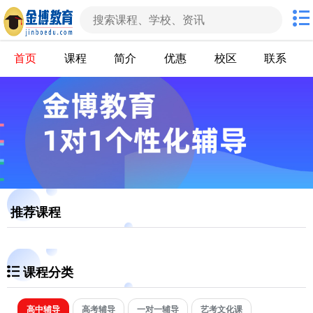
首页
课程
简介
优惠
校区
联系
推荐课程
课程分类
高中辅导
高考辅导
一对一辅导
艺考文化课