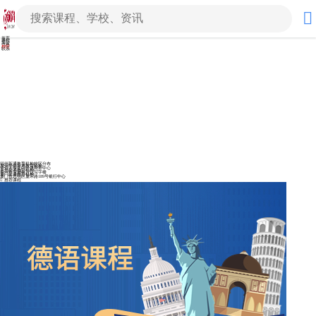
首页
课程
简介
优惠
校区
联系
福州新通教育机构校区分布
泉州华侨新通教育机构
华侨大学北门华晟商务中心
泉州新通教育机构
泉州市宝洲街万达写字楼
厦门新通教育机构
厦门市思明区厦禾路189号银行中心
推荐课程