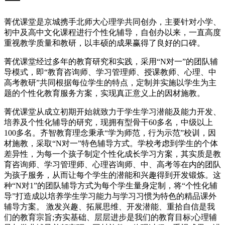
菁优课堂是京城携手北师大心理学共同创办，主要针对小学、
初中及高中文化课程进行个性化辅导，自创办以来，一直高度
重视教学质量和教研，以丰硕的成果赢得了良好的口碑。
菁优课堂经过多年的教育研究和实践，采用“N对一”的团队辅
导模式，即“教育咨询师、学习管理师、授课教师、心理、中
高考教研”共同根据每位学生的特点，定制并实施以学生为主
题的个性化教育服务方案，实现真正意义上的因材施教。
菁优课堂从成立初期开始就致力于学生学习潜能及能力开发、
培养及个性化辅导的研究，现拥有型骨干60多名，中级以上
100多名。齐智教育理念秉承“学为师范，行为示范”校训，因
材施教，采取“N对一”特色辅导方式。学校考虑到学生的个体
差异性，为每一个孩子制定个性化成长学习方案，其实质是教
育咨询师、学习管理师、心理咨询师、中、高考等在内的团队
为孩子服务，从而让每个学生的潜能和兴趣得到开发锻炼。这
种“N对1”的团队辅导方式为每个学生量身定制，将“个性化辅
导”打造成以培养学生学习能力与学习习惯为特色的精品课外
辅导方案。 激发兴趣、拓展思维、开发潜能、重拾自信是我
们的教育宗旨;夯实基础、层层进步是我们的教育目标;心理辅