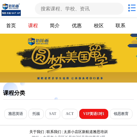
首页
课程
简介
优惠
校区
联系
课程分类
雅思英语
托福
SAT
ACT
VIP英语1对1
锐思教育
关于我们
|
联系我们
|
太原小店区新航道雅思培训