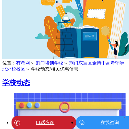
位置：
有考网
荆门培训学校
荆门东宝区金博中高考辅导
>
>
北外校校区
学校动态/相关优惠信息
>
学校动态
1
电话咨询
在线咨询