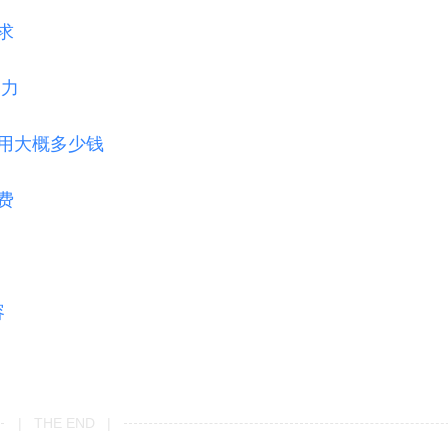
求
助力
用大概多少钱
费
容
| THE END |