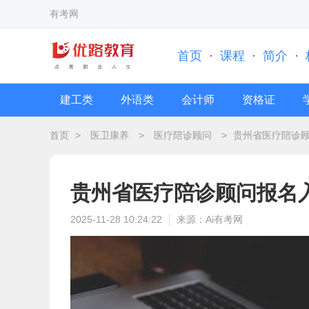
有考网
首页
·
课程
·
简介
·
建工类
外语类
会计师
资格证
首页
>
医卫康养
>
医疗陪诊顾问
>
贵州省医疗陪诊
贵州省医疗陪诊顾问报名
2025-11-28 10:24:22
来源：Ai有考网