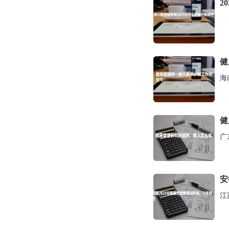
2
健
海
健
广
安
江