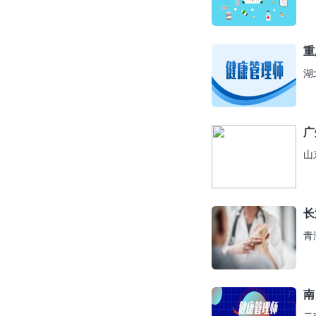
重
湖
广
山
长
青
南