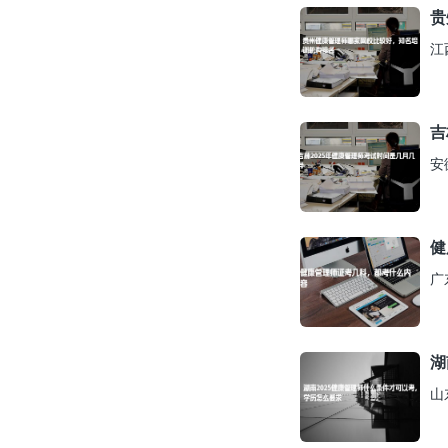
贵
江
吉
安
健
广
湖
山