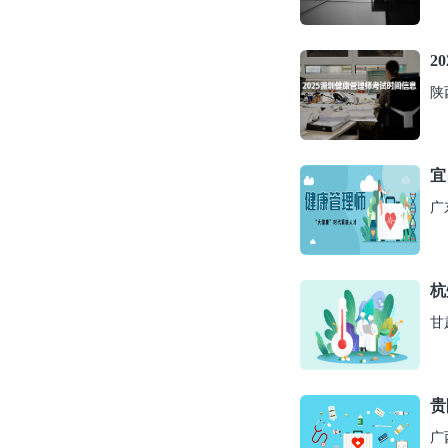
2
陕
宜
广
杭
甘
贵
广