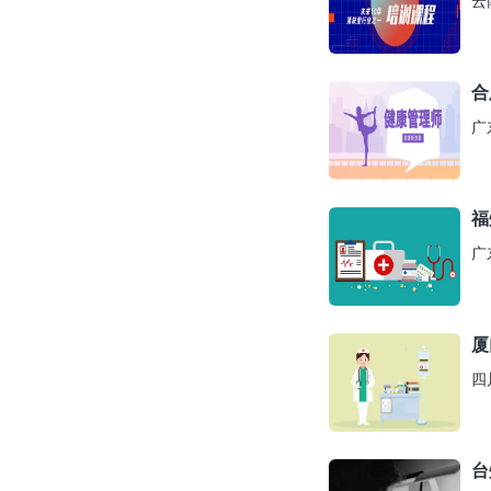
云
合
广
福
广
厦
四
台