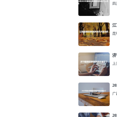
四
江
昆
济
上
2
广
2