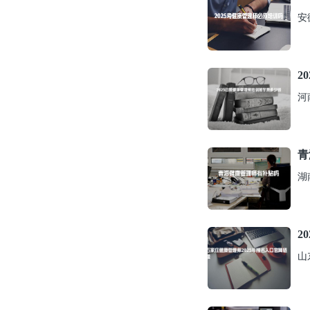
安
2
河
青
湖
2
山