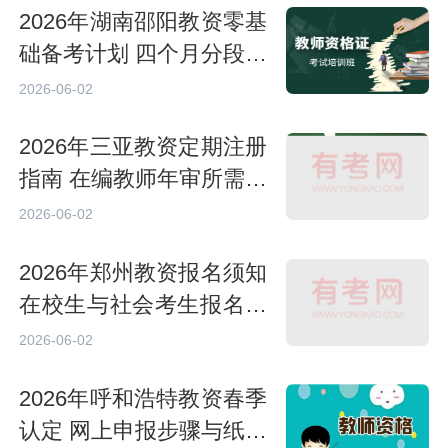
2026年湖南邵阳教资零基
础备考计划 四个月分段学
习作息表
2026-06-02
2026年三亚教资定期注册
指南 在编教师年审所需申
报材料
2026-06-02
2026年郑州教资报名须知
在校生与社会考生报名资
质区分
2026-06-02
2026年呼和浩特教资春季
认定 网上申报步骤与纸质