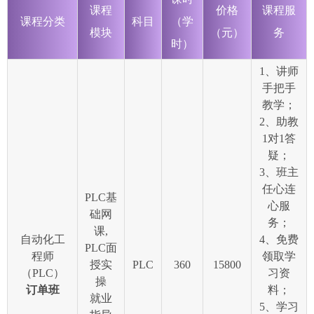
课程
价格
课程服
课程分类
科目
（学
模块
（元）
务
时）
1、讲师
手把手
教学；
2、助教
1对1答
疑；
3、班主
任心连
PLC基
心服
础网
务；
课,
自动化工
4、免费
PLC面
程师
领取学
授实
PLC
360
15800
（PLC）
习资
操
订单班
料；
就业
5、学习