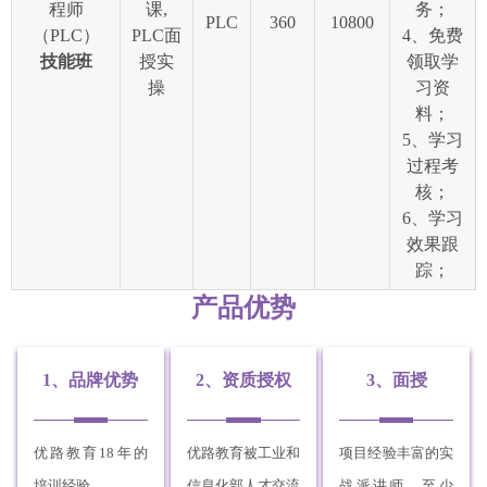
程师
课,
务；
PLC
360
10800
（PLC）
PLC面
4、免费
技能班
授实
领取学
操
习资
料；
5、学习
过程考
核；
6、学习
效果跟
踪；
产品优势
1、品牌优势
2、资质授权
3、面授
优路教育18年的
优路教育被工业和
项目经验丰富的实
培训经验。
信息化部人才交流
战派讲师。至少