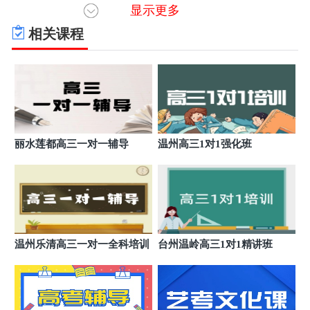
显示更多
合肥学大教育包河工大新都会校区
6
安徽省合肥市包河区马鞍山南路
相关课程
合肥学大教育高新天柱路校区
7
安徽省合肥市高新区长江西路
合肥学大教育政务校区
8
合肥市政务区翡翠路与仙龙湖路交口
合肥学大教育蜀山南七校区
9
丽水莲都高三一对一辅导
温州高三1对1强化班
合肥市蜀山区望江路与潜山路交口
合肥学大教育瑶海临泉东路校区
10
安徽省合肥市瑶海区临泉路与东二环交叉口
合肥学大教育瑶海铜陵中路校区
11
安徽省合肥市瑶海区铜陵路与和平路交口
温州乐清高三一对一全科培训
台州温岭高三1对1精讲班
合肥学大教育肥西校区（全日制）
12
安徽省合肥市肥西县合肥少年湃培训学校