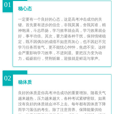
01
稳心态
一定要有一个良好的心态，这是高考冲击成功的关
键。首先要有进步的信念，非我莫属，舍我其谁，精
神饱满，斗志昂扬，学习效率就会高，学习效果就会
好，事半功倍。其次，要力避各种干扰，保持情绪稳
定，既不因偶尔的成绩不如意而灰心，也不因赶不完
学习任务而丧气，更不能忧心忡忡，焦虑不安。这样
会严重影响学习效率，不进则退。要把压力变为动
力，砥砺前行，劈荆斩棘，迎接就是鲜花与掌声。
02
稳体质
良好的体质是你高考冲击成功的重要增加。随着天气
越来越热，压力越来越大，各种考试紧锣密鼓。如果
没有良好的体质就会冲不上去。每年都有因体质下降
而学习落伍的考生。除了注意营养、保障能量供给