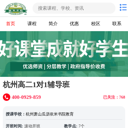
首页
课程
简介
优惠
校区
联系
杭州高二1对1辅导班
400-0929-859
已关注：768
授课学校：
杭州萧山瓜沥依米书院教育
开班时间:
滚动开班
教学点:
7个