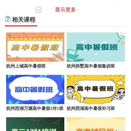
显示更多
绍兴柯桥笛扬依米书院教育
6
绍兴市柯桥区笛扬路
相关课程
绍兴柯桥轻纺城依米书院教育
7
绍兴市柯桥区双渎路蝶庄东门口
绍兴柯桥蓝天依米书院教育
8
蓝天市心广场1幢4楼
绍兴越城依米书院教育
9
杭州上城高中暑假班
杭州拱墅高中暑假集训班
绍兴市越城区延安路
宁波慈溪依米书院教育
10
宁波市慈溪市三北西大街28号
宁波奉化依米书院教育
11
宁波市奉化区锦屏街道
杭州西湖万塘高中暑假1对1班
杭州西湖高中暑假补习班
宁波鄞州依米书院教育
12
宁波市鄞州区桑田路