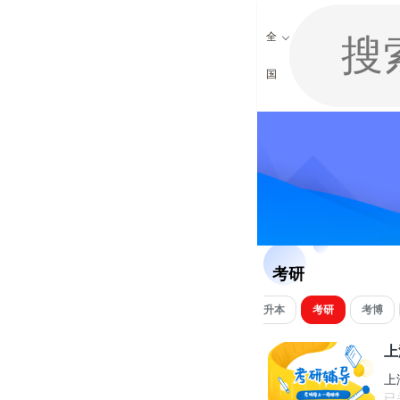
全
国
考研
中专
自考
远程学历
开放教育
专升本
考研
考博
上
上
已