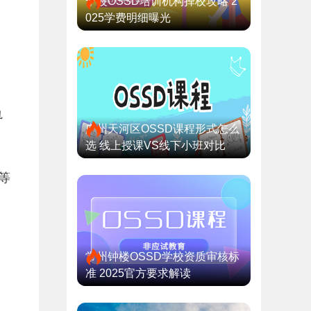
宁波OSSD培训机构择校攻略 2
025学费明细曝光
轨
广州天河区OSSD课程形式怎么
选 线上授课VS线下小班对比
等
。
常州钟楼OSSD学校资质审核标
准 2025官方要求解读