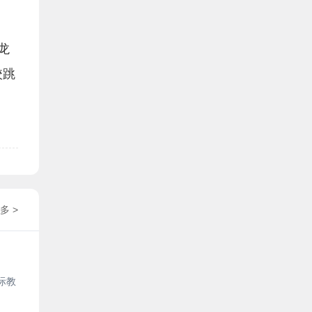
龙
校跳
多 >
际教