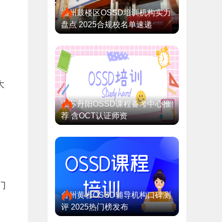
福州鼓楼区OSSD培训机构实力
盘点 2025合规校名单速递
大
江苏丹阳OSSD课程备考中心推
荐 含OCT认证师资
门
台州黄岩OSSD辅导机构口碑测
评 2025热门榜发布