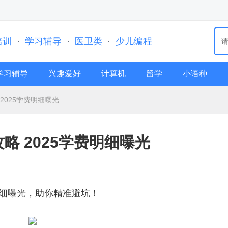
培训
·
学习辅导
·
医卫类
·
少儿编程
学习辅导
兴趣爱好
计算机
留学
小语种
2025学费明细曝光
略 2025学费明细曝光
明细曝光，助你精准避坑！