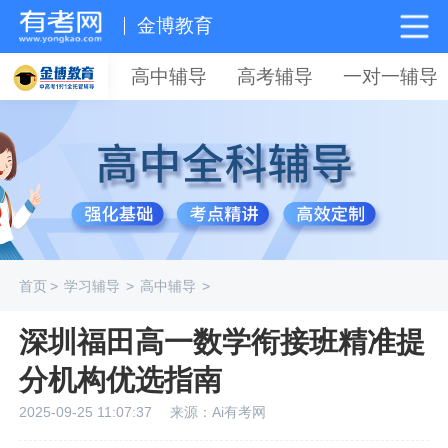
金博教育
高中辅导
高考辅导
一对一辅导
首页
>
学习辅导
>
高中辅导
>
深圳福田高一数学衔接班精准提
分机构优选指南
2025-09-25 11:07:37
来源：Ai有考网