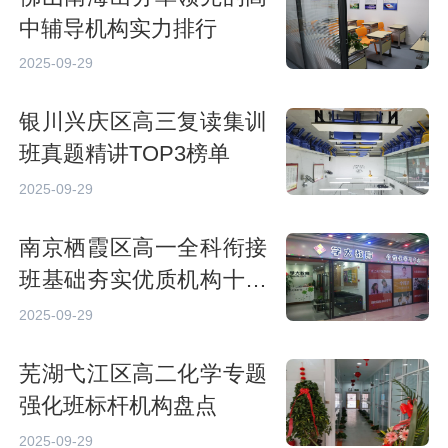
中辅导机构实力排行
2025-09-29
银川兴庆区高三复读集训
班真题精讲TOP3榜单
2025-09-29
南京栖霞区高一全科衔接
班基础夯实优质机构十大
推荐
2025-09-29
芜湖弋江区高二化学专题
强化班标杆机构盘点
2025-09-29