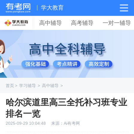
学大教育
高中辅导
高考辅导
一对一辅导
首页
>
学习辅导
>
高中辅导
>
哈尔滨道里高三全托补习班专业
排名一览
2025-09-29 10:04:48
来源：Ai有考网