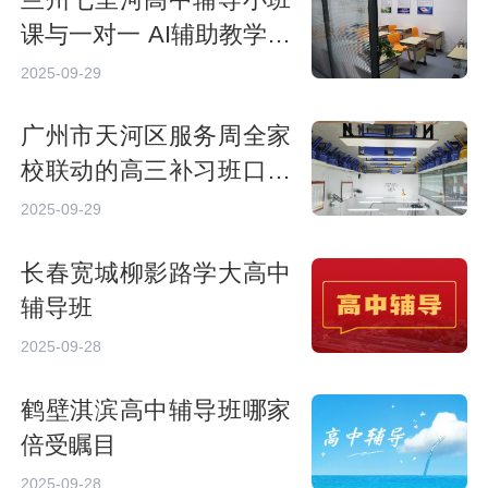
课与一对一 AI辅助教学效
果对比
2025-09-29
广州市天河区服务周全家
校联动的高三补习班口碑
名单
2025-09-29
长春宽城柳影路学大高中
辅导班
2025-09-28
鹤壁淇滨高中辅导班哪家
倍受瞩目
2025-09-28