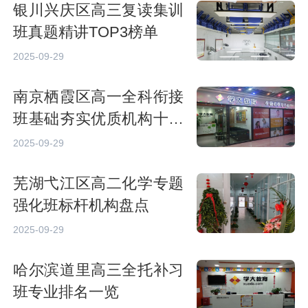
银川兴庆区高三复读集训
班真题精讲TOP3榜单
2025-09-29
南京栖霞区高一全科衔接
班基础夯实优质机构十大
推荐
2025-09-29
芜湖弋江区高二化学专题
强化班标杆机构盘点
2025-09-29
哈尔滨道里高三全托补习
班专业排名一览