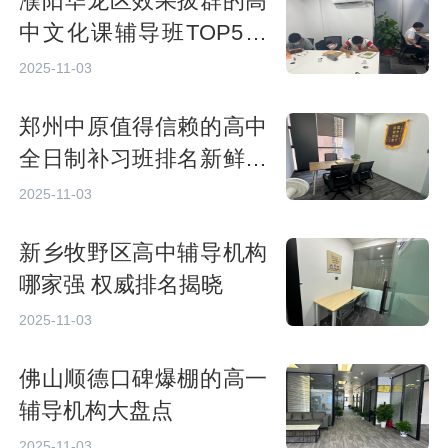
濮阳华龙区效果拔群的高
中文化课辅导班TOP5榜
单
2025-11-03
郑州中原值得信赖的高中
全日制补习班排名新鲜出
炉
2025-11-03
新乡牧野区高中辅导机构
哪家强 权威排名揭晓
2025-11-03
佛山顺德口碑爆棚的高一
辅导机构大盘点
2025-11-03