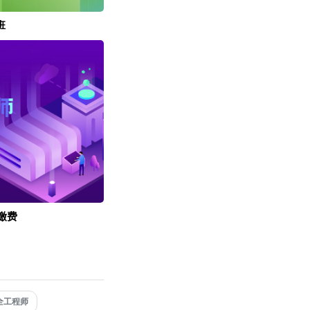
班
缴费
全工程师