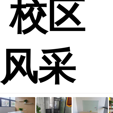
校区
风采