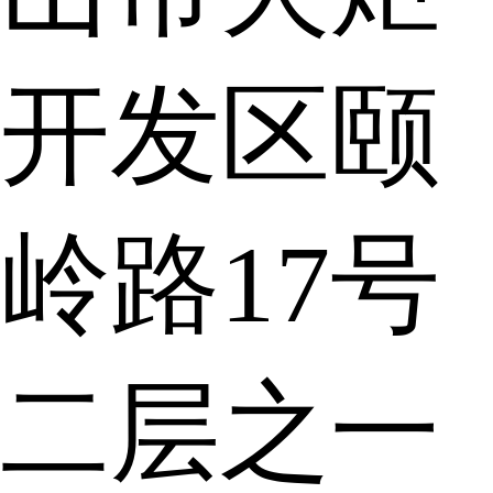
开发区颐
岭路17号
二层之一