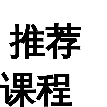
推荐
课程