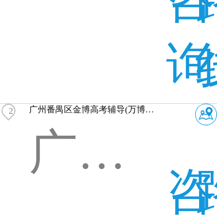
询
广州番禺区金博高考辅导(万博校区)
2
广州番禺区（万博一路）启迪数字大厦
咨