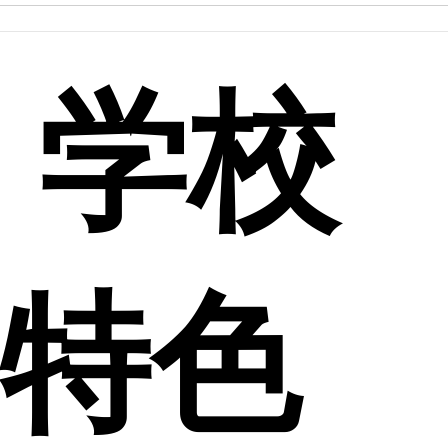
学校
特色