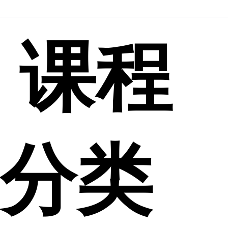
课程
分类