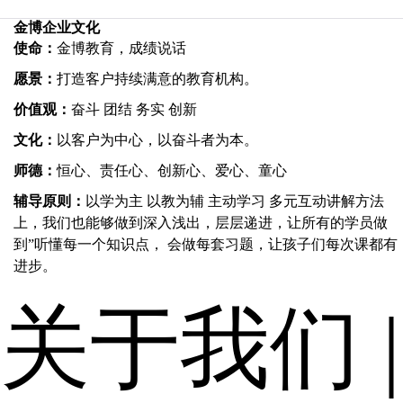
金博企业文化
使命：
金博教育，成绩说话
愿景：
打造客户持续满意的教育机构。
价值观：
奋斗 团结 务实 创新
文化：
以客户为中心，以奋斗者为本。
师德：
恒心、责任心、创新心、爱心、童心
辅导原则：
以学为主 以教为辅 主动学习 多元互动讲解方法
上，我们也能够做到深入浅出，层层递进，让所有的学员做
到”听懂每一个知识点， 会做每套习题，让孩子们每次课都有
进步。
关于我们
|