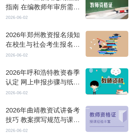
指南 在编教师年审所需申
报材料
2026-06-02
2026年郑州教资报名须知
在校生与社会考生报名资
质区分
2026-06-02
2026年呼和浩特教资春季
认定 网上申报步骤与纸质
材料归档
2026-06-02
2026年曲靖教资试讲备考
技巧 教案撰写规范与课堂
临场应变
2026-06-02