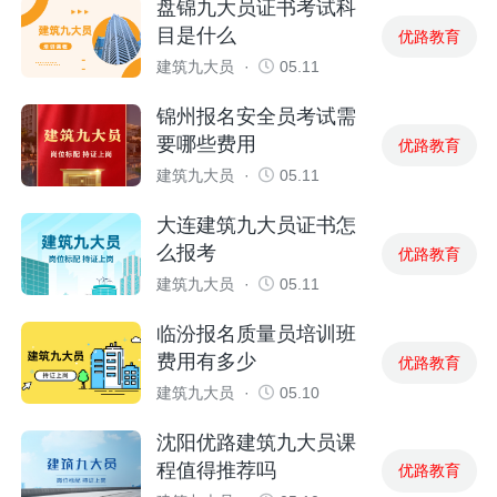
盘锦九大员证书考试科
目是什么
优路教育
建筑九大员
·
05.11
锦州报名安全员考试需
要哪些费用
优路教育
建筑九大员
·
05.11
大连建筑九大员证书怎
么报考
优路教育
建筑九大员
·
05.11
临汾报名质量员培训班
费用有多少
优路教育
建筑九大员
·
05.10
沈阳优路建筑九大员课
程值得推荐吗
优路教育