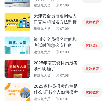
建筑九大员
·
07.09
天津安全员报名网站入
口官网和报名方法剖析
优路教育
建筑九大员
·
07.09
银川安全员报名时间和
考试时间怎么安排的
优路教育
建筑九大员
·
07.08
2025年南京资料员报考
条件明确了
优路教育
建筑九大员
·
07.08
2025资料员报考条件是
什么 证书个人如何报考
优路教育
建筑九大员
·
07.07