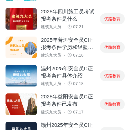
2025年四川施工员考试
报考条件是什么
优路教育
建筑九大员
·
07.21
2025年普洱安全员C证
报考条件学历和经验要
优路教育
求
建筑九大员
·
07.18
温州2025年安全员C证
报考条件具体介绍
优路教育
建筑九大员
·
07.18
2025年益阳安全员C证
报考条件已发布
优路教育
建筑九大员
·
07.17
赣州2025年安全员C证