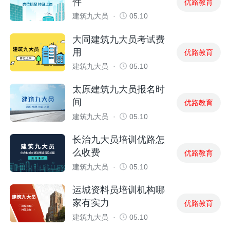
件
优路教育
建筑九大员
·
05.10
大同建筑九大员考试费
用
优路教育
建筑九大员
·
05.10
太原建筑九大员报名时
间
优路教育
建筑九大员
·
05.10
长治九大员培训优路怎
么收费
优路教育
建筑九大员
·
05.10
运城资料员培训机构哪
家有实力
优路教育
建筑九大员
·
05.10