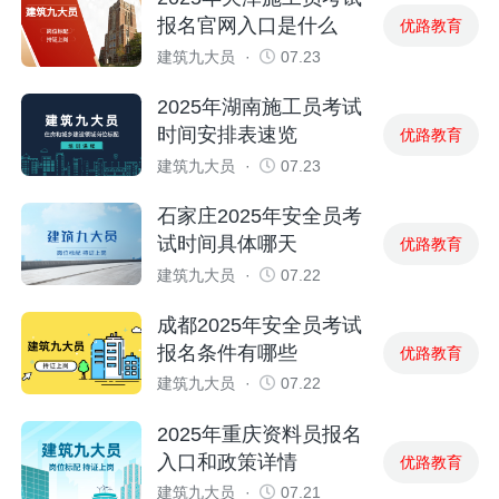
报名官网入口是什么
优路教育
建筑九大员
·
07.23
2025年湖南施工员考试
时间安排表速览
优路教育
建筑九大员
·
07.23
石家庄2025年安全员考
试时间具体哪天
优路教育
建筑九大员
·
07.22
成都2025年安全员考试
报名条件有哪些
优路教育
建筑九大员
·
07.22
2025年重庆资料员报名
入口和政策详情
优路教育
建筑九大员
·
07.21