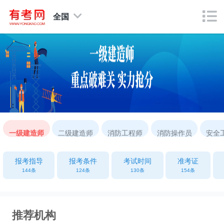
全国
一级建造师
二级建造师
消防工程师
消防操作员
安全
报考指导
报考条件
考试时间
准考证
144条
124条
130条
154条
推荐机构