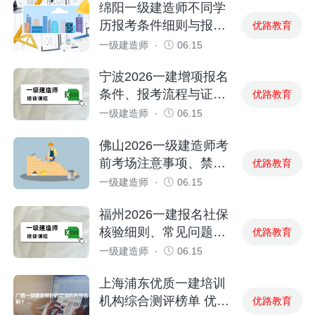
绵阳一级建造师不同学
历报考条件细则与报名
优路教育
资料整理指南
一级建造师
·
06.15
宁波2026一建增项报名
条件、报考流程与证书
优路教育
使用规则
一级建造师
·
06.15
佛山2026一级建造师考
前考场注意事项、禁带
优路教育
物品明细汇总
一级建造师
·
06.15
福州2026一建报名社保
核验细则、常见问题答
优路教育
疑汇总
一级建造师
·
06.15
上海浦东优质一建培训
机构综合测评榜单 优选
优路教育