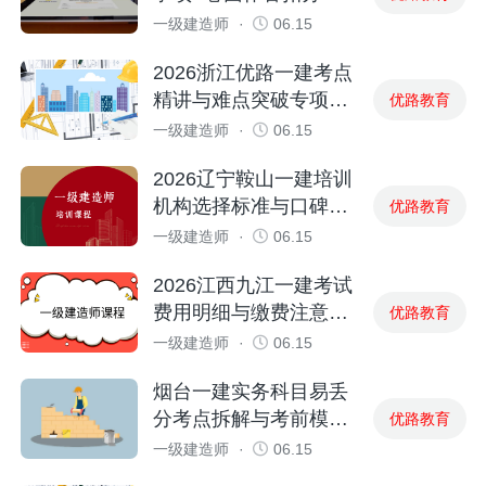
坑全解析
一级建造师
·
06.15
2026浙江优路一建考点
精讲与难点突破专项训
优路教育
练
一级建造师
·
06.15
2026辽宁鞍山一建培训
机构选择标准与口碑评
优路教育
价参考
一级建造师
·
06.15
2026江西九江一建考试
费用明细与缴费注意事
优路教育
项
一级建造师
·
06.15
烟台一建实务科目易丢
分考点拆解与考前模考
优路教育
提分方案
一级建造师
·
06.15