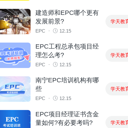
建造师和EPC哪个更有
发展前景?
学天教
EPC
·
12.15
EPC工程总承包项目经
理怎么考?
学天教
EPC
·
12.15
南宁EPC培训机构有哪
些
学天教
EPC
·
12.15
EPC项目经理证书含金
量如何?有必要考吗?
学天教