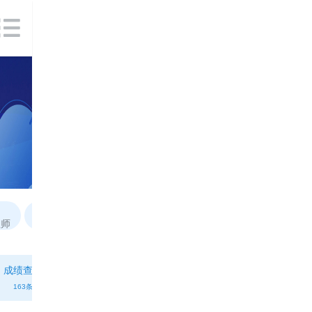
程师
建筑九大员
PLC智能制造
无人机培训
EPC
成绩查询
证书领取
注册信息
考试教材
163条
158条
164条
152条