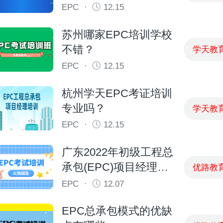
EPC
·
12.15
苏州哪家EPC培训学校
不错？
学天教
EPC
·
12.15
杭州学天EPC考证培训
专业吗？
学天教
EPC
·
12.15
广东2022年初级工程总
承包(EPC)项目经理报
优路教
考条件
EPC
·
12.07
EPC总承包模式的优缺