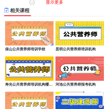
显示更多
云南文山州优路教育培训学校
6
云南省大理白族自治州大理市下关镇南涧路53号腾瑞·
相关课程
幸福里1栋18-13号
云南大理优路教育培训学校
7
云南省大理白族自治州大理市下关镇南涧路53号腾瑞·
幸福里1栋18-13号
云南曲靖优路教育培训学校
8
云南省曲靖市麒麟区麒麟东路80号立得尚都豪庭1-2幢
4楼C3室（招商银行楼上）
云南红河州优路教育培训学校
9
保山公共营养师培训学校
昆明公共营养师培训机构
云南省红河哈尼彝族自治州蒙自市俊豪中央大街11幢2
楼59号
云南玉溪优路教育培训学校
10
云南省玉溪市红塔区珊瑚路99号富然中心803室（彩虹
商业广场）
云南昆明优路教育培训学校
11
云南省昆明市五华区东风西路123号三合商利写字楼14
寿光公共营养师培训机构哪个
河池公共营养师报考机构
层D座
好