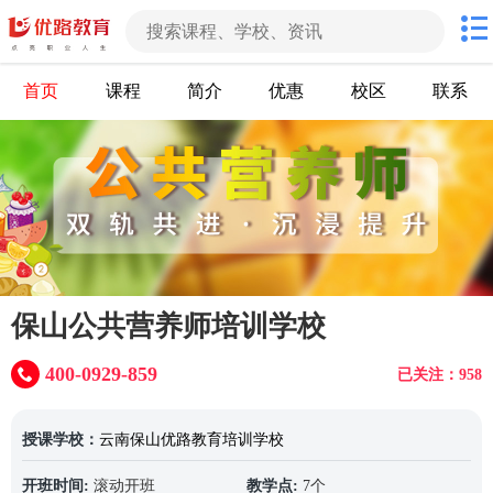
首页
课程
简介
优惠
校区
联系
保山公共营养师培训学校
400-0929-859
已关注：958
授课学校：
云南保山优路教育培训学校
开班时间:
滚动开班
教学点:
7个